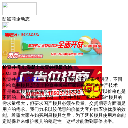
防盗商企动态
检查井模具,混凝土检查井模板价格
2023-08-05 浏览:
2082
检查井
模具
,
混凝土
检查井模板厂家的分配效果很明显，不同
的检查井模具,混凝土检查井模板厂家是由不同的生产技术，
但是每套模具的焊接水平、下料技术是不同的，所以价格也是
不同的。检查井模具,混凝土检查井模板厂家对中高档模具的
需求量很大，但要求国产模具必须在质量、交货期等方面满足
用户的需求。我们力求以较优惠的价值为客户供应较优质的效
能。希望大家在购买利昌模具之后，为了延长模具使用寿命能
定期保养来维护模具的稳定性，这样才能做到事倍功半。